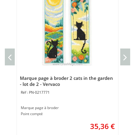
Cou
Cou
40 
Marque page à broder 2 cats in the garden
- lot de 2 - Vervaco
PN-0217771
Marque page à broder
Point compté
35,36
€