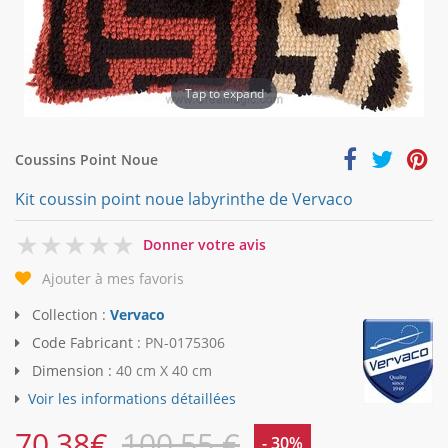
Tap to expand
Coussins Point Noue
Kit coussin point noue labyrinthe de Vervaco
0
Donner votre avis
Ajouter à mes favoris
Collection :
Vervaco
Code Fabricant :
PN-0175306
Dimension :
40 cm X 40 cm
Voir les informations détaillées
70,38
€
100,55 €
- 30%