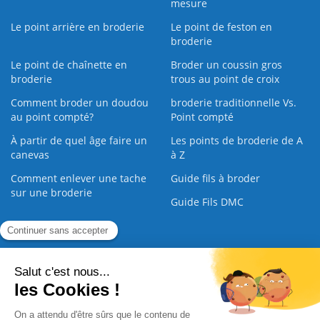
mesure
Le point arrière en broderie
Le point de feston en
broderie
Le point de chaînette en
Broder un coussin gros
broderie
trous au point de croix
Comment broder un doudou
broderie traditionnelle Vs.
au point compté?
Point compté
À partir de quel âge faire un
Les points de broderie de A
canevas
à Z
Comment enlever une tache
Guide fils à broder
sur une broderie
Guide Fils DMC
Guide de la Broderie
Commande Papier
|
Qui sommes nous
|
Nous contacter
|