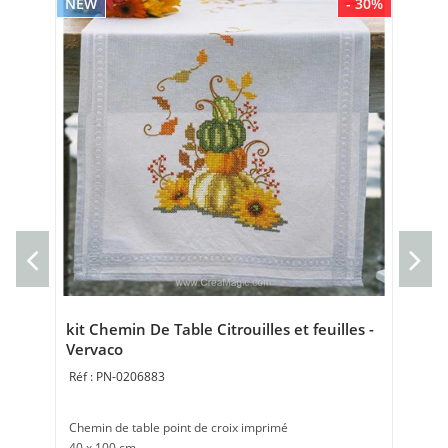
NEW
- 30%
NE
Cou
Ve
Cou
40 
kit Chemin De Table Citrouilles et feuilles -
Vervaco
PN-0206883
Chemin de table point de croix imprimé
40 x 100 cm