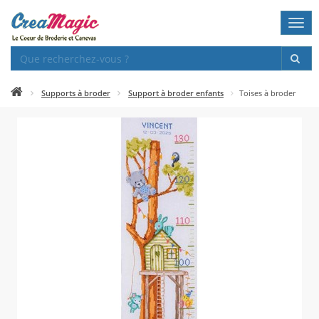
Togg
navi
Supports à broder
Support à broder enfants
Toises à broder