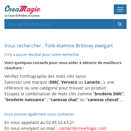
Toggl
navig
Vous rechercher : Toile etamine Brittney zweigart
Il n’y a aucun résultat pour votre recherche
Voici quelques conseils pour vous aider à obtenir de meilleurs
résultats :
Vérifiez l'orthographe des mots clés saisis
Saisissez une marque (
DMC
,
Vervaco
ou
Lanarte
...), une
référence ou une catégorie pour trouver un produit
Essayez la combinaison de mots clés comme "
broderie DMC
",
"
broderie naissance
" , "
canevas chat
" ou "
canevas cheval
"...
Vous pouvez également nous contacter :
En nous appelant au 02.85.52.63.21
En nous envoyant un mail :
contact@creamagic.com