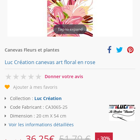
Tap to expand
Canevas Fleurs et plantes
Luc Création canevas art floral en rose
0
Donner votre avis
Ajouter à mes favoris
Collection :
Luc Création
Code Fabricant :
CA3065-25
Dimension :
20 cm X 54 cm
Voir les informations détaillées
36,25
€
51,79 €
- 30%