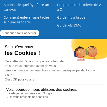
À partir de quel âge faire un
Les points de broderie de A
canevas
à Z
Comment enlever une tache
Guide fils à broder
sur une broderie
Guide Fils DMC
Guide de la Broderie
Commande Papier
|
Qui sommes nous
|
Nous contacter
|
Paiement sécurisé
|
C.G.V
2008 - 2026 © CreaMagic. ALL Rights Reserved.