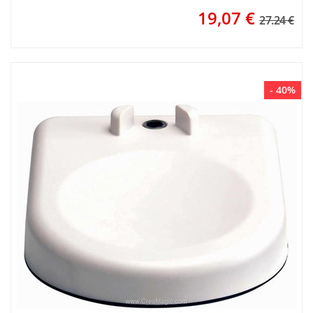
19,07
€
27.24 €
- 40%