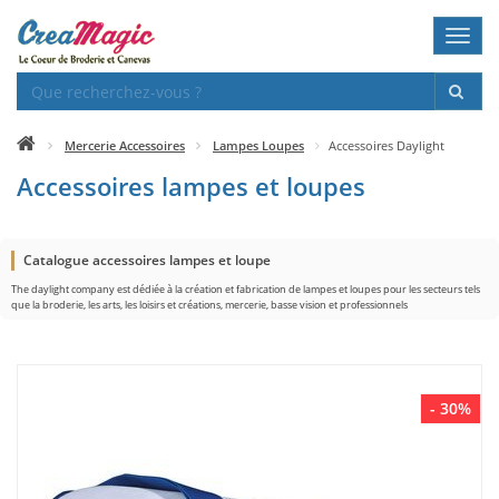
Toggl
navig
Mercerie Accessoires
Lampes Loupes
Accessoires Daylight
Accessoires lampes et loupes
Catalogue accessoires lampes et loupe
The daylight company est dédiée à la création et fabrication de lampes et loupes pour les secteurs tels
que la broderie, les arts, les loisirs et créations, mercerie, basse vision et professionnels
- 30%