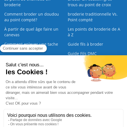
broderie
trous au point de croix
Comment broder un doudou
broderie traditionnelle Vs.
au point compté?
Point compté
À partir de quel âge faire un
Les points de broderie de A
canevas
à Z
Comment enlever une tache
Guide fils à broder
sur une broderie
Guide Fils DMC
Guide de la Broderie
Commande Papier
|
Qui sommes nous
|
Nous contacter
|
Paiement sécurisé
|
C.G.V