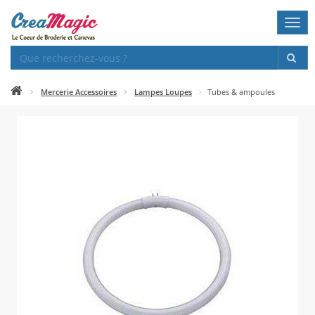
Togg
navi
Mercerie Accessoires
Lampes Loupes
Tubes & ampoules