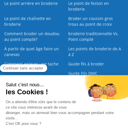
Le point arrière en broderie
Le point de feston en
broderie
Le point de chaînette en
Broder un coussin gros
broderie
trous au point de croix
Comment broder un doudou
broderie traditionnelle Vs.
au point compté?
Point compté
À partir de quel âge faire un
Les points de broderie de A
canevas
à Z
Comment enlever une tache
Guide fils à broder
sur une broderie
Guide Fils DMC
Guide de la Broderie
Commande Papier
|
Qui sommes nous
|
Nous contacter
|
Paiement sécurisé
|
C.G.V