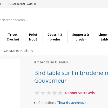
ES
COMMANDE PAPIER
Commande par référen
Tricot
Point
Coussin à
Supports à
Linge 
Crochet
Noué
broder
broder
tabl
Oiseaux et Papillons
Kit broderie Oiseaux
Bird table sur lin broderie 
Gouverneur
0
Donner votre avis
Collection :
Thea Gouverneur