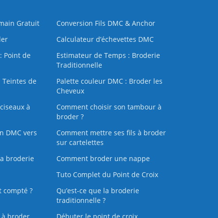
 main Gratuit
Conversion Fils DMC & Anchor
der
Calculateur d’échevettes DMC
: Point de
Estimateur de Temps : Broderie
Traditionnelle
 Teintes de
Palette couleur DMC : Broder les
Cheveux
ciseaux à
Comment choisir son tambour à
broder ?
on DMC vers
Comment mettre ses fils à broder
sur cartelettes
la broderie
Comment broder une nappe
Tuto Complet du Point de Croix
t compté ?
Qu’est-ce que la broderie
traditionnelle ?
s à broder
Débuter le point de croix