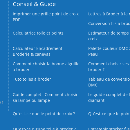
Conseil & Guide
Imprimer une grille point de croix
Lettres à Broder à la
PDF
Conversion fils à bro
Calculatrice toile et points
Estimateur de temps 
croix
Calculateur Encadrement
Palette couleur DMC :
Broderie & canevas
Peau
Comment choisir la bonne aiguille
Comment choisir ses 
à broder
broder ?
Tuto toiles à broder
Tableau de conversi
DMC
Guide complet : Comment choisir
Le guide complet de 
sa lampe ou lampe
diamant
.21
Qu’est-ce que le point de croix ?
Qu’est-ce que le poin
Qu’est‑ce qu’une toile à broder ?
Entretenir stocker fil