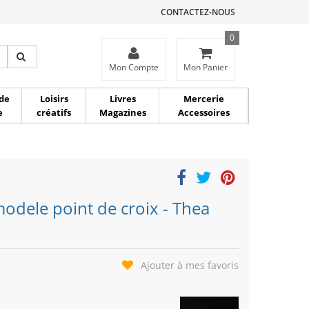
CONTACTEZ-NOUS
0
ce
Mon Compte
Mon Panier
de
Loisirs
Livres
Mercerie
e
créatifs
Magazines
Accessoires
modele point de croix - Thea
Ajouter à mes favoris