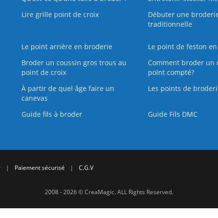
Lire grille point de croix
Débuter une broderi
traditionnelle
Le point arrière en broderie
Le point de feston en
Broder un coussin gros trous au
Comment broder un 
point de croix
point compté?
À partir de quel âge faire un
Les points de broderi
canevas
Guide fils à broder
Guide Fils DMC
r
|
Paiement sécurisé
|
C.G.V
2008 - 2026 © CreaMagic. ALL Rights Reserved.