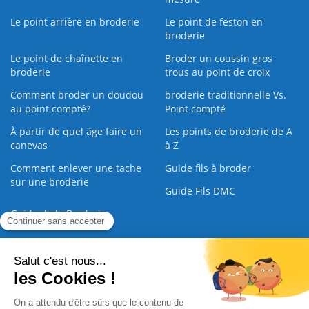
Le point arrière en broderie
Le point de feston en
broderie
Le point de chaînette en
Broder un coussin gros
broderie
trous au point de croix
Comment broder un doudou
broderie traditionnelle Vs.
au point compté?
Point compté
À partir de quel âge faire un
Les points de broderie de A
canevas
à Z
Comment enlever une tache
Guide fils à broder
sur une broderie
Guide Fils DMC
Guide de la Broderie
Commande Papier
|
Qui sommes nous
|
Nous contacter
|