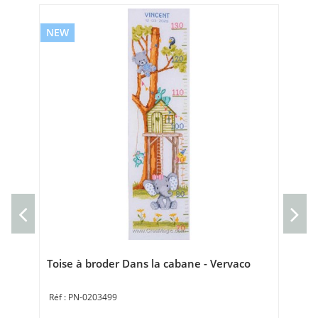
NEW
NE
Cou
gor
Cou
40 
Toise à broder Dans la cabane - Vervaco
PN-0203499