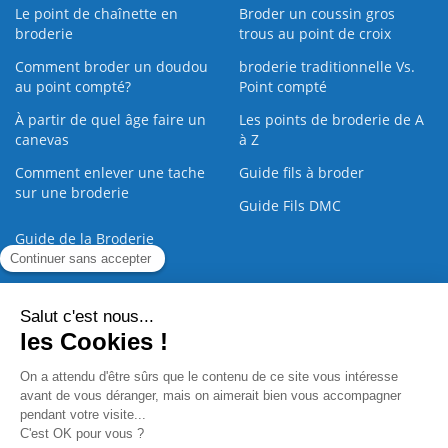
Le point de chaînette en
Broder un coussin gros
broderie
trous au point de croix
Comment broder un doudou
broderie traditionnelle Vs.
au point compté?
Point compté
À partir de quel âge faire un
Les points de broderie de A
canevas
à Z
Comment enlever une tache
Guide fils à broder
sur une broderie
Guide Fils DMC
Guide de la Broderie
Commande Papier
|
Qui sommes nous
|
Nous contacter
|
Paiement sécurisé
|
C.G.V