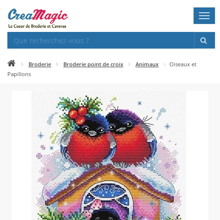
Togg
navi
Broderie
Broderie point de croix
Animaux
Oiseaux et
Papillons