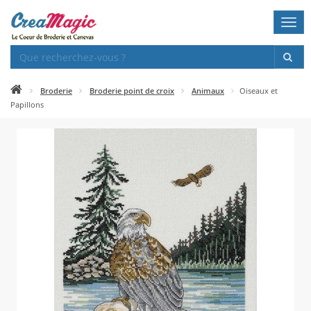
Togg
navi
Broderie
Broderie point de croix
Animaux
Oiseaux et
Papillons