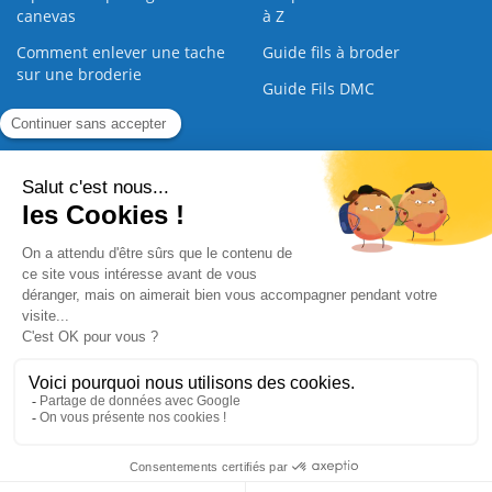
canevas
à Z
Comment enlever une tache
Guide fils à broder
sur une broderie
Guide Fils DMC
Guide de la Broderie
Commande Papier
|
Qui sommes nous
|
Nous contacter
|
Paiement sécurisé
|
C.G.V
2008 - 2026 © CreaMagic. ALL Rights Reserved.