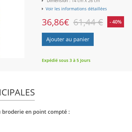
Dimension :
14 cm X 26 cm
Voir les informations détaillées
36,86
€
61,44 €
- 40%
Ajouter au panier
Expédié sous 3 à 5 Jours
NCIPALES
u broderie en point compté :