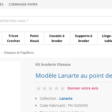
ES
COMMANDE PAPIER
Commande par référen
Tricot
Point
Coussin à
Supports à
Linge 
Crochet
Noué
broder
broder
tabl
Oiseaux et Papillons
Kit broderie Oiseaux
Modèle Lanarte au point d
0
Donner votre avis
Collection :
Lanarte
Code Fabricant :
PN-0200490