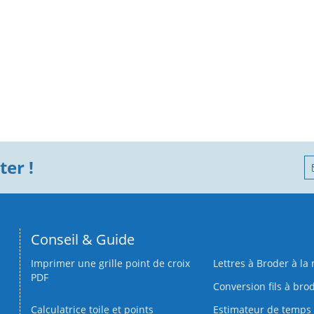
er !
Conseil & Guide
Imprimer une grille point de croix
Lettres à Broder à la
PDF
Conversion fils à bro
Calculatrice toile et points
Estimateur de temps 