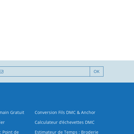
OK
 main Gratuit
Conversion Fils DMC & Anchor
der
Calculateur d’échevettes DMC
: Point de
Estimateur de Temps : Broderie