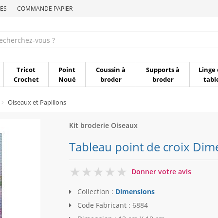
ES
COMMANDE PAPIER
Commande par référen
Tricot
Point
Coussin à
Supports à
Linge 
Crochet
Noué
broder
broder
tabl
Oiseaux et Papillons
Kit broderie Oiseaux
Tableau point de croix Dim
0
Donner votre avis
Collection :
Dimensions
Code Fabricant :
6884