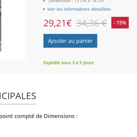
Dimension :
13 cm X 18 cm
Voir les informations détaillées
29,21
€
34,36 €
- 15%
Ajouter au panier
Expédié sous 3 à 5 Jours
NCIPALES
 point compté de Dimensions :