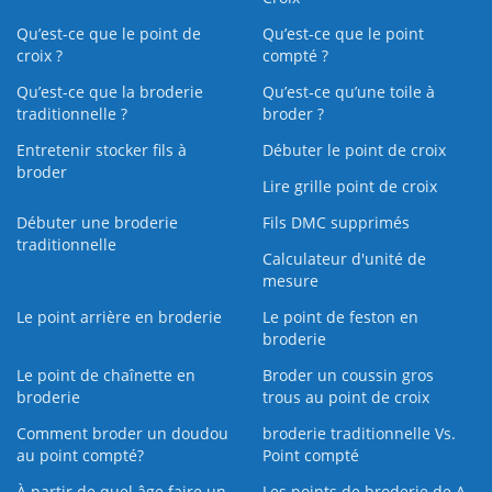
Qu’est-ce que le point de
Qu’est-ce que le point
croix ?
compté ?
Qu’est-ce que la broderie
Qu’est‑ce qu’une toile à
traditionnelle ?
broder ?
Entretenir stocker fils à
Débuter le point de croix
broder
Lire grille point de croix
Débuter une broderie
Fils DMC supprimés
traditionnelle
Calculateur d'unité de
mesure
Le point arrière en broderie
Le point de feston en
broderie
Le point de chaînette en
Broder un coussin gros
broderie
trous au point de croix
Comment broder un doudou
broderie traditionnelle Vs.
au point compté?
Point compté
À partir de quel âge faire un
Les points de broderie de A