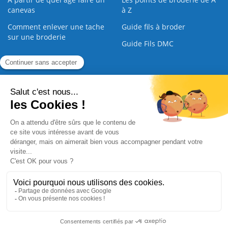
canevas
à Z
Comment enlever une tache
Guide fils à broder
sur une broderie
Guide Fils DMC
Guide de la Broderie
Commande Papier
|
Qui sommes nous
|
Nous contacter
|
Paiement sécurisé
|
C.G.V
2008 - 2026 © CreaMagic. ALL Rights Reserved.