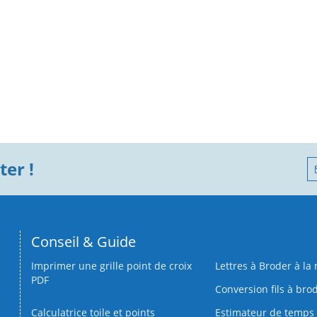
er !
Conseil & Guide
Imprimer une grille point de croix
Lettres à Broder à la
PDF
Conversion fils à bro
Calculatrice toile et points
Estimateur de temps 