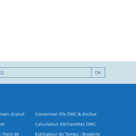
OK
 main Gratuit
Conversion Fils DMC & Anchor
der
Calculateur d’échevettes DMC
: Point de
Estimateur de Temps : Broderie