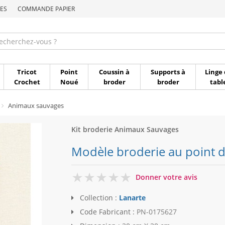
ES
COMMANDE PAPIER
Commande par référen
Tricot
Point
Coussin à
Supports à
Linge 
Crochet
Noué
broder
broder
tabl
Animaux sauvages
Kit broderie Animaux Sauvages
Modèle broderie au point de
0
Donner votre avis
Collection :
Lanarte
Code Fabricant :
PN-0175627