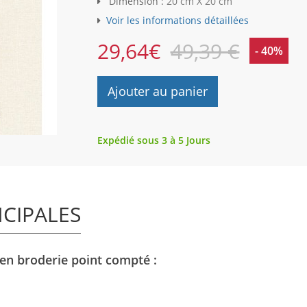
Dimension :
20 cm X 20 cm
Voir les informations détaillées
29,64
€
49,39 €
- 40%
Ajouter au panier
Expédié sous 3 à 5 Jours
NCIPALES
 en broderie point compté :