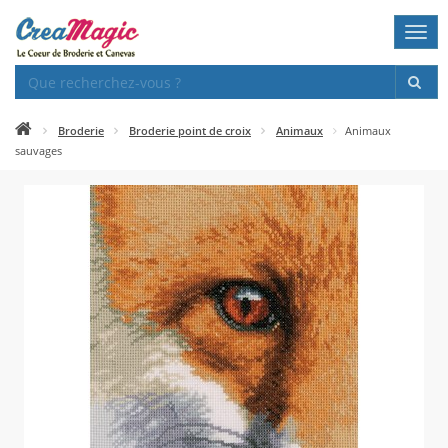
Togg
navi
Broderie
Broderie point de croix
Animaux
Animaux
sauvages