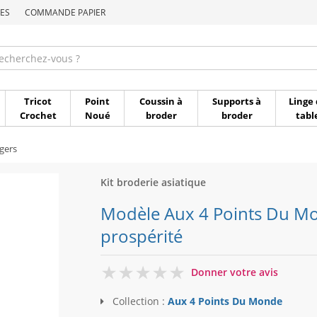
ES
COMMANDE PAPIER
Commande par référen
Tricot
Point
Coussin à
Supports à
Linge 
Crochet
Noué
broder
broder
tabl
gers
Kit broderie asiatique
Modèle Aux 4 Points Du Mon
prospérité
0
Donner votre avis
Collection :
Aux 4 Points Du Monde