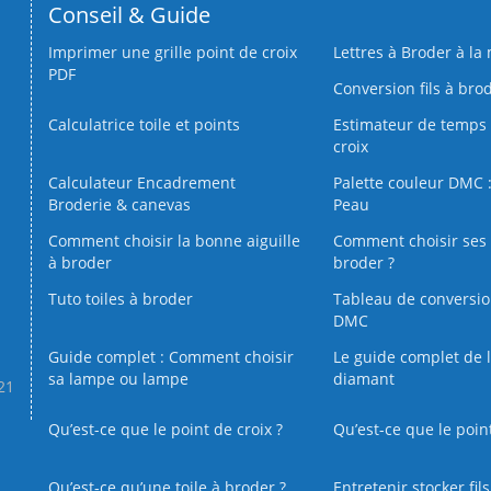
Conseil & Guide
Imprimer une grille point de croix
Lettres à Broder à la
PDF
Conversion fils à bro
Calculatrice toile et points
Estimateur de temps 
croix
Calculateur Encadrement
Palette couleur DMC :
Broderie & canevas
Peau
Comment choisir la bonne aiguille
Comment choisir ses 
à broder
broder ?
Tuto toiles à broder
Tableau de conversi
DMC
Guide complet : Comment choisir
Le guide complet de 
sa lampe ou lampe
diamant
.21
Qu’est-ce que le point de croix ?
Qu’est-ce que le poin
Qu’est‑ce qu’une toile à broder ?
Entretenir stocker fil