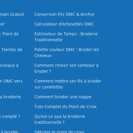
 main Gratuit
Conversion Fils DMC & Anchor
der
Calculateur d’échevettes DMC
: Point de
Estimateur de Temps : Broderie
Traditionnelle
 Teintes de
Palette couleur DMC : Broder les
Cheveux
ciseaux à
Comment choisir son tambour à
broder ?
on DMC vers
Comment mettre ses fils à broder
sur cartelettes
la broderie
Comment broder une nappe
Tuto Complet du Point de Croix
t compté ?
Qu’est-ce que la broderie
traditionnelle ?
s à broder
Débuter le point de croix