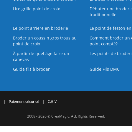
Lire grille point de croix
Débuter une broderi
traditionnelle
Le point arrière en broderie
Le point de feston en
Broder un coussin gros trous au
Comment broder un 
point de croix
point compté?
À partir de quel âge faire un
Les points de broderi
canevas
Guide fils à broder
Guide Fils DMC
r
|
Paiement sécurisé
|
C.G.V
2008 - 2026 © CreaMagic. ALL Rights Reserved.