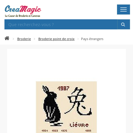
Togg
navi
Broderie
Broderie point de croix
Pays étrangers