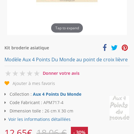
Tap to expand
Kit broderie asiatique
Modèle Aux 4 Points Du Monde au point de croix lièvre
0
Donner votre avis
Ajouter à mes favoris
Collection :
Aux 4 Points Du Monde
Code Fabricant :
APM717-4
Dimension toile :
26 cm X 30 cm
Voir les informations détaillées
12,65
€
18,06 €
- 30%