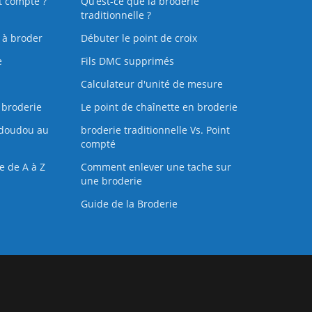
t compté ?
Qu’est-ce que la broderie
traditionnelle ?
s à broder
Débuter le point de croix
e
Fils DMC supprimés
Calculateur d'unité de mesure
 broderie
Le point de chaînette en broderie
doudou au
broderie traditionnelle Vs. Point
compté
e de A à Z
Comment enlever une tache sur
une broderie
Guide de la Broderie