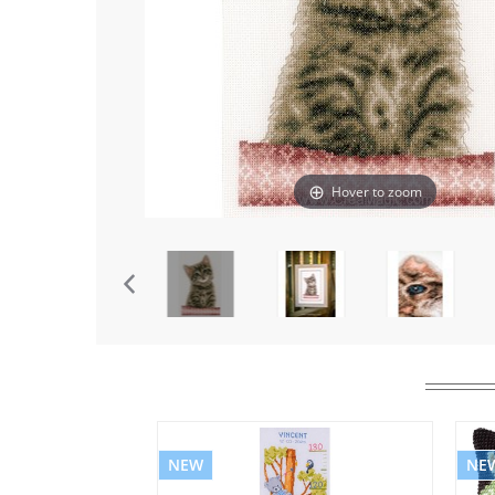
Hover to zoom
NEW
NE