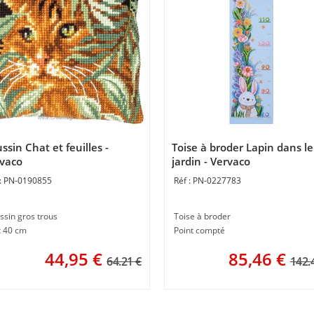
ssin Chat et feuilles -
Toise à broder Lapin dans le
vaco
jardin - Vervaco
PN-0190855
PN-0227783
ssin gros trous
Toise à broder
x 40 cm
Point compté
44,95
€
85,46
€
64.21 €
142.