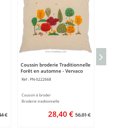
Coussin Chemin
- Vervaco
Coussin broderie Traditionnelle
PN-0206946
Forêt en automne - Vervaco
PN-0222668
Coussin gros trous
40 x 40 cm
Coussin à broder
4
Broderie tradtionnelle
28,40
€
44 €
56.81 €