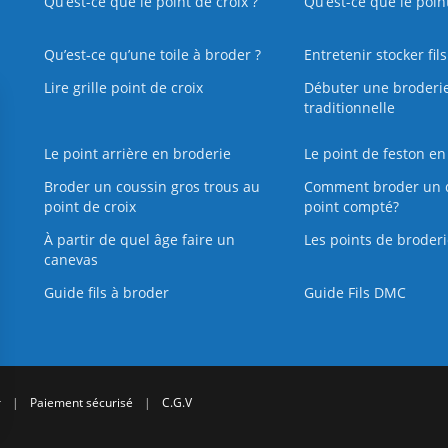
Qu’est-ce que le point de croix ?
Qu’est-ce que le poin
Qu’est‑ce qu’une toile à broder ?
Entretenir stocker fil
Lire grille point de croix
Débuter une broderi
traditionnelle
Le point arrière en broderie
Le point de feston en
Broder un coussin gros trous au
Comment broder un 
point de croix
point compté?
À partir de quel âge faire un
Les points de broderi
canevas
Guide fils à broder
Guide Fils DMC
r
|
Paiement sécurisé
|
C.G.V