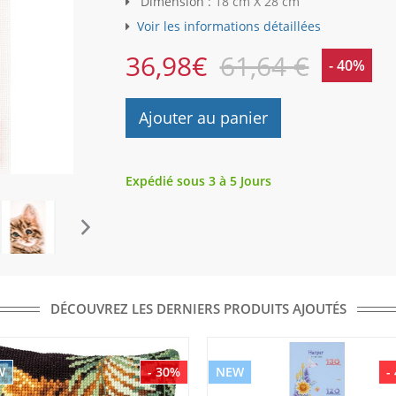
Dimension :
18 cm X 28 cm
Voir les informations détaillées
36,98
€
61,64 €
- 40%
Ajouter au panier
Expédié sous 3 à 5 Jours
DÉCOUVREZ LES DERNIERS PRODUITS AJOUTÉS
W
- 30%
NEW
-