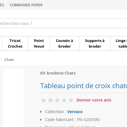
ES
COMMANDE PAPIER
Commande par référen
Tricot
Point
Coussin à
Supports à
Linge 
Crochet
Noué
broder
broder
tabl
Chats
Kit broderie Chats
Tableau point de croix chat
0
Donner votre avis
Collection :
Vervaco
Code Fabricant :
PN-0203580