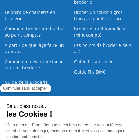
broderie
Le point de chaînette en
Broder un coussin gros
broderie
trous au point de croix
Comment broder un doudou
broderie traditionnelle Vs.
au point compté?
Point compté
À partir de quel âge faire un
Les points de broderie de A
canevas
à Z
Comment enlever une tache
Guide fils à broder
sur une broderie
Guide Fils DMC
Guide de la Broderie
Commande Papier
|
Qui sommes nous
|
Nous contacter
|
Paiement sécurisé
|
C.G.V