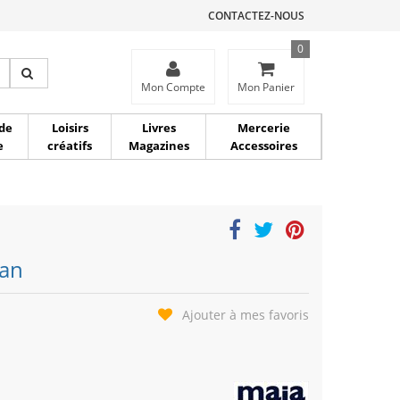
CONTACTEZ-NOUS
0
ce
Mon Compte
Mon Panier
de
Loisirs
Livres
Mercerie
e
créatifs
Magazines
Accessoires
ian
Ajouter à mes favoris