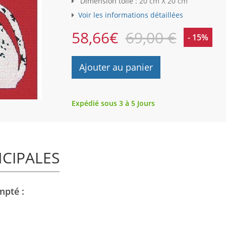
Dimension toile :
20 cm X 20 cm
Voir les informations détaillées
58,66
€
69,00 €
- 15%
Ajouter au panier
Expédié sous 3 à 5 Jours
NCIPALES
mpté :