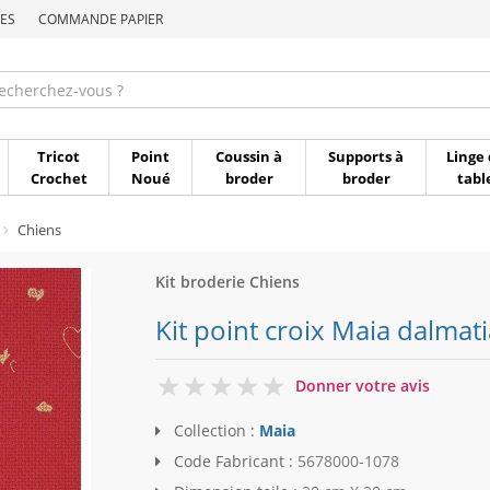
ES
COMMANDE PAPIER
Commande par référen
Tricot
Point
Coussin à
Supports à
Linge 
Crochet
Noué
broder
broder
tabl
Chiens
Kit broderie Chiens
Kit point croix Maia dalmat
0
Donner votre avis
Collection :
Maia
Code Fabricant :
5678000-1078