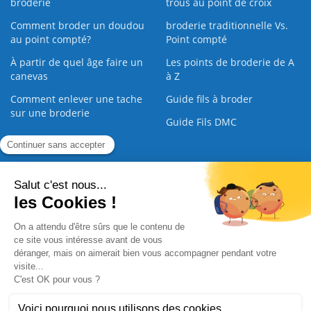
broderie
trous au point de croix
Comment broder un doudou
broderie traditionnelle Vs.
au point compté?
Point compté
À partir de quel âge faire un
Les points de broderie de A
canevas
à Z
Comment enlever une tache
Guide fils à broder
sur une broderie
Guide Fils DMC
Guide de la Broderie
Commande Papier
|
Qui sommes nous
|
Nous contacter
|
Paiement sécurisé
|
C.G.V