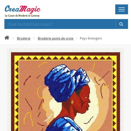
Togg
navi
Broderie
Broderie point de croix
Pays étrangers