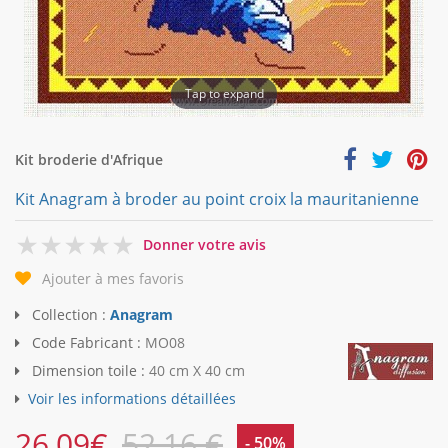
Tap to expand
Kit broderie d'Afrique
Kit Anagram à broder au point croix la mauritanienne
0
Donner votre avis
Ajouter à mes favoris
Collection :
Anagram
Code Fabricant :
MO08
Dimension toile :
40 cm X 40 cm
Voir les informations détaillées
26,09
€
52,16 €
- 50%