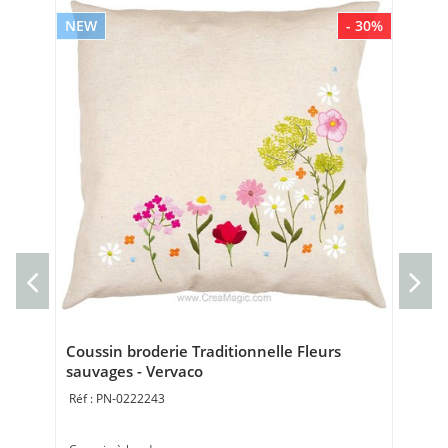
NEW
- 30%
NE
Mar
Ve
Mar
Poi
Coussin broderie Traditionnelle Fleurs
sauvages - Vervaco
PN-0222243