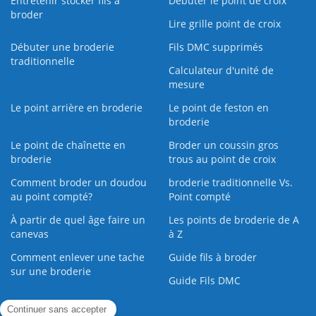
Entretenir stocker fils à
Débuter le point de croix
broder
Lire grille point de croix
Débuter une broderie
Fils DMC supprimés
traditionnelle
Calculateur d'unité de
mesure
Le point arrière en broderie
Le point de feston en
broderie
Le point de chaînette en
Broder un coussin gros
broderie
trous au point de croix
Comment broder un doudou
broderie traditionnelle Vs.
au point compté?
Point compté
À partir de quel âge faire un
Les points de broderie de A
canevas
à Z
Comment enlever une tache
Guide fils à broder
sur une broderie
Guide Fils DMC
Guide de la Broderie