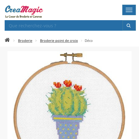
Togg
navi
Broderie
Broderie point de croix
Déco