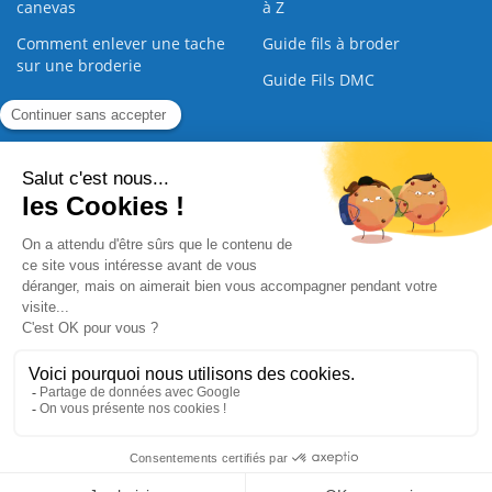
canevas
à Z
Comment enlever une tache
Guide fils à broder
sur une broderie
Guide Fils DMC
Guide de la Broderie
Commande Papier
|
Qui sommes nous
|
Nous contacter
|
Paiement sécurisé
|
C.G.V
2008 - 2026 © CreaMagic. ALL Rights Reserved.