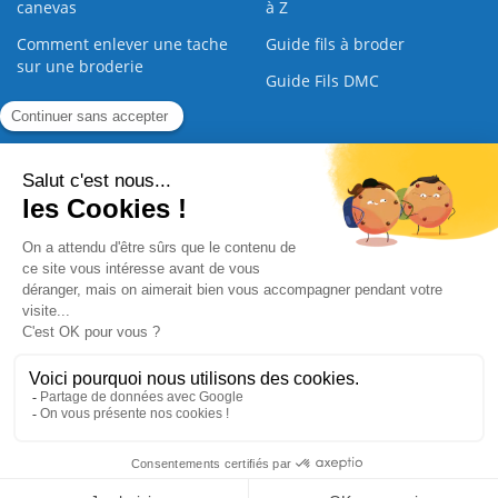
canevas
à Z
Comment enlever une tache
Guide fils à broder
sur une broderie
Guide Fils DMC
Guide de la Broderie
Commande Papier
|
Qui sommes nous
|
Nous contacter
|
Paiement sécurisé
|
C.G.V
2008 - 2026 © CreaMagic. ALL Rights Reserved.