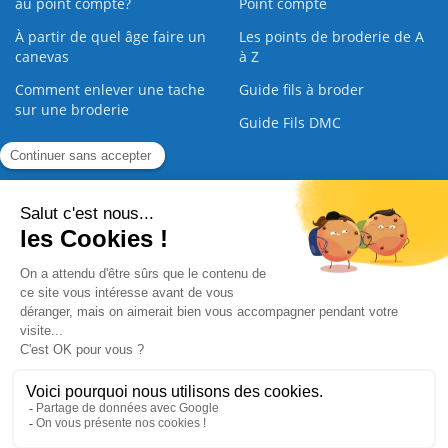
au point compté?
Point compté
À partir de quel âge faire un
Les points de broderie de A
canevas
à Z
Comment enlever une tache
Guide fils à broder
sur une broderie
Guide Fils DMC
Guide de la Broderie
Commande Papier
|
Qui sommes nous
|
Nous contacter
|
Paiement sécurisé
|
C.G.V
2008 - 2026 © CreaMagic. ALL Rights Reserved.