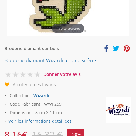
Tap to expand
Broderie diamant sur bois
Broderie diamant Wizardi undina sirène
0
Donner votre avis
Ajouter à mes favoris
Collection :
Wizardi
Code Fabricant :
WWP259
Dimension :
8 cm X 11 cm
Voir les informations détaillées
8,16
€
16,32 €
- 50%