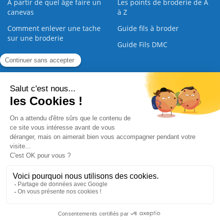
À partir de quel âge faire un
Les points de broderie de A
canevas
à Z
Comment enlever une tache
Guide fils à broder
sur une broderie
Guide Fils DMC
Guide de la Broderie
Commande Papier
|
Qui sommes nous
|
Nous contacter
|
Paiement sécurisé
|
C.G.V
2008 - 2026 © CreaMagic. ALL Rights Reserved.