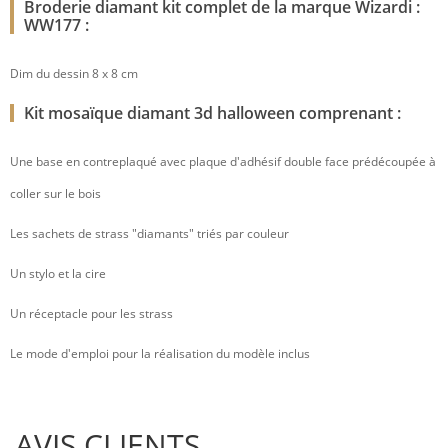
Broderie diamant kit complet de la marque Wizardi :
WW177 :
Dim du dessin 8 x 8 cm
Kit mosaïque diamant 3d halloween comprenant :
Une base en contreplaqué avec plaque d'adhésif double face prédécoupée à
coller sur le bois
Les sachets de strass "diamants" triés par couleur
Un stylo et la cire
Un réceptacle pour les strass
Le mode d'emploi pour la réalisation du modèle inclus
AVIS CLIENTS