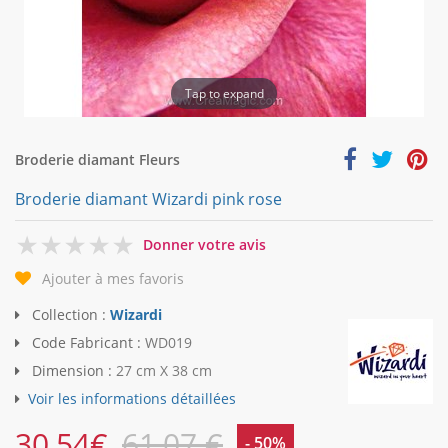
Tap to expand
Broderie diamant Fleurs
Broderie diamant Wizardi pink rose
0
Donner votre avis
Ajouter à mes favoris
Collection :
Wizardi
Code Fabricant :
WD019
Dimension :
27 cm X 38 cm
Voir les informations détaillées
30,54
€
61,07 €
- 50%