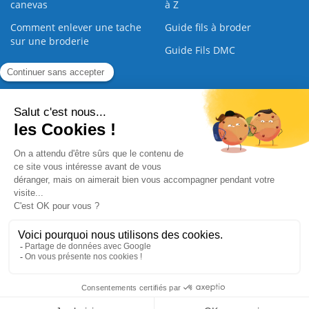
canevas
à Z
Comment enlever une tache
Guide fils à broder
sur une broderie
Guide Fils DMC
Guide de la Broderie
Commande Papier
|
Qui sommes nous
|
Nous contacter
|
Paiement sécurisé
|
C.G.V
2008 - 2026 © CreaMagic. ALL Rights Reserved.