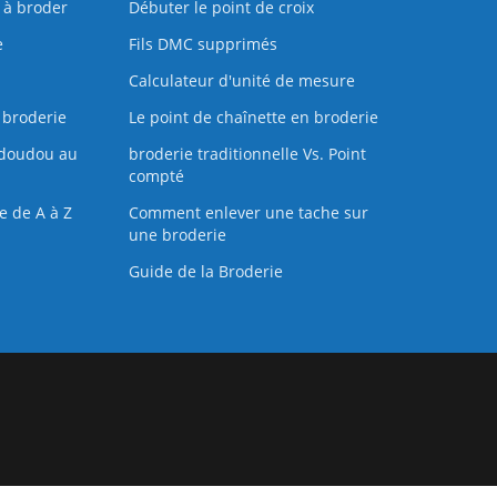
s à broder
Débuter le point de croix
e
Fils DMC supprimés
Calculateur d'unité de mesure
 broderie
Le point de chaînette en broderie
doudou au
broderie traditionnelle Vs. Point
compté
e de A à Z
Comment enlever une tache sur
une broderie
Guide de la Broderie