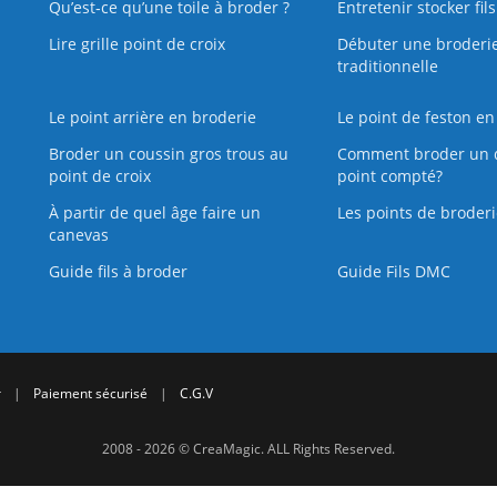
Qu’est‑ce qu’une toile à broder ?
Entretenir stocker fil
Lire grille point de croix
Débuter une broderi
traditionnelle
Le point arrière en broderie
Le point de feston en
Broder un coussin gros trous au
Comment broder un 
point de croix
point compté?
À partir de quel âge faire un
Les points de broderi
canevas
Guide fils à broder
Guide Fils DMC
r
|
Paiement sécurisé
|
C.G.V
2008 - 2026 © CreaMagic. ALL Rights Reserved.