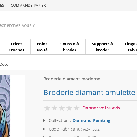
ES
COMMANDE PAPIER
Commande par référen
Tricot
Point
Coussin à
Supports à
Linge 
Crochet
Noué
broder
broder
tabl
 Déco
Broderie diamant moderne
Broderie diamant amulette
0
Donner votre avis
Collection :
Diamond Painting
Code Fabricant :
AZ-1592