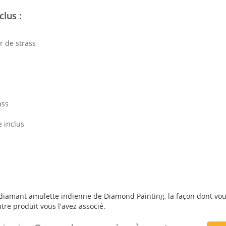
lus :
r de strass
ass
e inclus
diamant amulette indienne de Diamond Painting, la façon dont vous l
utre produit vous l'avez associé.