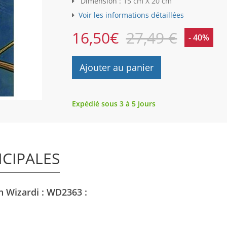
Dimension :
15 cm X 20 cm
Voir les informations détaillées
16,50
€
27,49 €
- 40%
Ajouter au panier
Expédié sous 3 à 5 Jours
NCIPALES
on Wizardi : WD2363 :