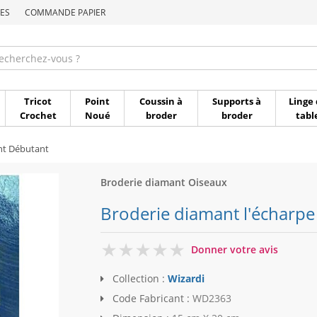
ES
COMMANDE PAPIER
Commande par référen
Tricot
Point
Coussin à
Supports à
Linge 
Crochet
Noué
broder
broder
tabl
nt Débutant
Broderie diamant Oiseaux
Broderie diamant l'écharpe
0
Donner votre avis
Collection :
Wizardi
Code Fabricant :
WD2363