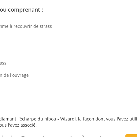
bou comprenant :
amme à recouvrir de strass
rass
on de l'ouvrage
iamant l'écharpe du hibou - Wizardi, la façon dont vous l'avez util
ous l'avez associé.