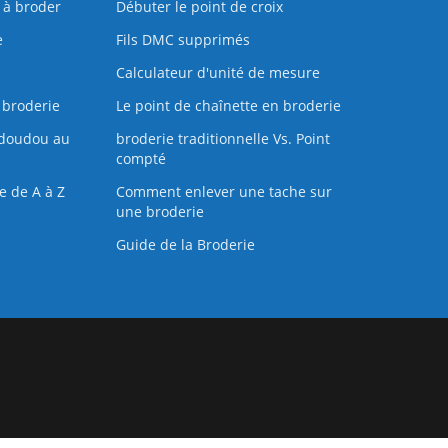
s à broder
Débuter le point de croix
e
Fils DMC supprimés
Calculateur d'unité de mesure
 broderie
Le point de chaînette en broderie
doudou au
broderie traditionnelle Vs. Point
compté
e de A à Z
Comment enlever une tache sur
une broderie
Guide de la Broderie