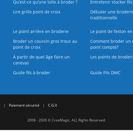
Qu’est‑ce qu’une toile à broder ?
Entretenir stocker fil
Lire grille point de croix
Débuter une broderi
traditionnelle
Le point arrière en broderie
Le point de feston en
Broder un coussin gros trous au
Comment broder un 
point de croix
point compté?
À partir de quel âge faire un
Les points de broderi
canevas
Guide fils à broder
Guide Fils DMC
r
|
Paiement sécurisé
|
C.G.V
2008 - 2026 © CreaMagic. ALL Rights Reserved.