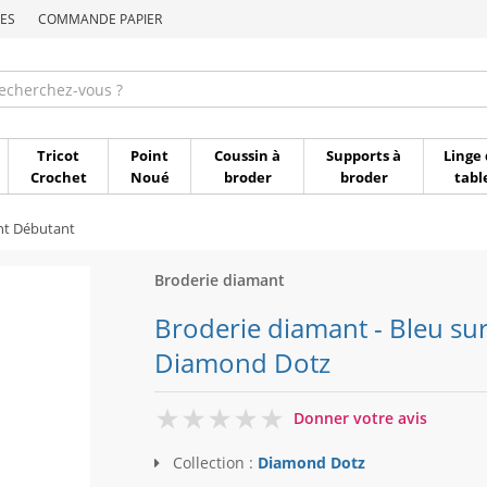
ES
COMMANDE PAPIER
Commande par référen
Tricot
Point
Coussin à
Supports à
Linge 
Crochet
Noué
broder
broder
tabl
nt Débutant
Broderie diamant
Broderie diamant - Bleu sur
Diamond Dotz
0
Donner votre avis
Collection :
Diamond Dotz