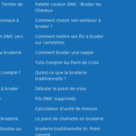
 Teintes de
Palette couleur DMC : Broder les
Cheveux
ciseaux à
Comment choisir son tambour à
broder ?
on DMC vers
Comment mettre ses fils à broder
sur cartelettes
la broderie
Comment broder une nappe
Tuto Complet du Point de Croix
t compté ?
Qu’est-ce que la broderie
traditionnelle ?
s à broder
Débuter le point de croix
e
Fils DMC supprimés
Calculateur d'unité de mesure
 broderie
Le point de chaînette en broderie
doudou au
broderie traditionnelle Vs. Point
compté