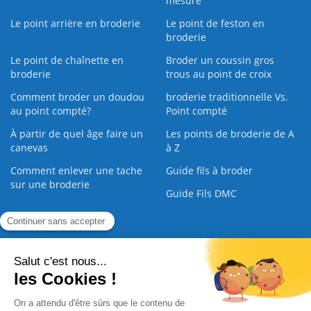
mesure
Le point arrière en broderie
Le point de feston en
broderie
Le point de chaînette en
Broder un coussin gros
broderie
trous au point de croix
Comment broder un doudou
broderie traditionnelle Vs.
au point compté?
Point compté
À partir de quel âge faire un
Les points de broderie de A
canevas
à Z
Comment enlever une tache
Guide fils à broder
sur une broderie
Guide Fils DMC
Guide de la Broderie
Commande Papier
|
Qui sommes nous
|
Nous contacter
|