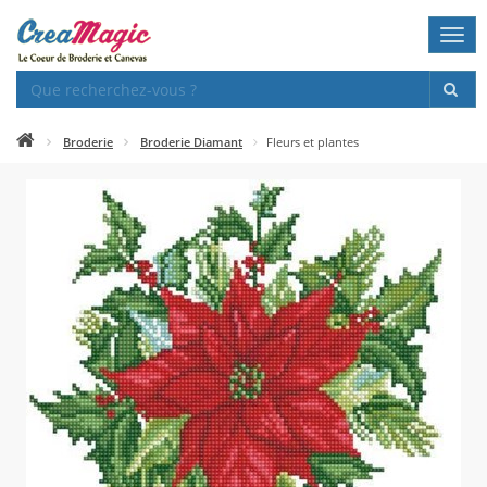
Togg
navi
Broderie
Broderie Diamant
Fleurs et plantes