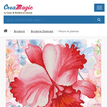
Togg
navi
Broderie
Broderie Diamant
Fleurs et plantes