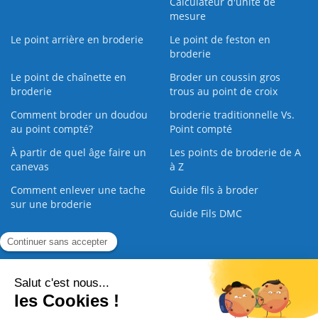
Calculateur d'unité de
mesure
Le point arrière en broderie
Le point de feston en
broderie
Le point de chaînette en
Broder un coussin gros
broderie
trous au point de croix
Comment broder un doudou
broderie traditionnelle Vs.
au point compté?
Point compté
À partir de quel âge faire un
Les points de broderie de A
canevas
à Z
Comment enlever une tache
Guide fils à broder
sur une broderie
Guide Fils DMC
Guide de la Broderie
Commande Papier
|
Qui sommes nous
|
Nous contacter
|