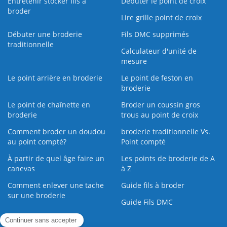
Entretenir stocker fils à
Débuter le point de croix
broder
Lire grille point de croix
Débuter une broderie
Fils DMC supprimés
traditionnelle
Calculateur d'unité de
mesure
Le point arrière en broderie
Le point de feston en
broderie
Le point de chaînette en
Broder un coussin gros
broderie
trous au point de croix
Comment broder un doudou
broderie traditionnelle Vs.
au point compté?
Point compté
À partir de quel âge faire un
Les points de broderie de A
canevas
à Z
Comment enlever une tache
Guide fils à broder
sur une broderie
Guide Fils DMC
Guide de la Broderie