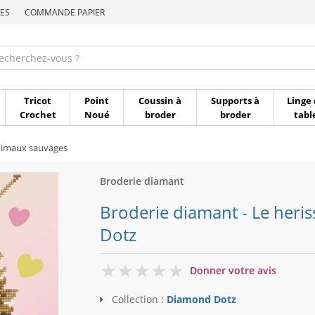
ES
COMMANDE PAPIER
Commande par référen
Tricot
Point
Coussin à
Supports à
Linge 
Crochet
Noué
broder
broder
tabl
imaux sauvages
Broderie diamant
Broderie diamant - Le heri
Dotz
0
Donner votre avis
Collection :
Diamond Dotz