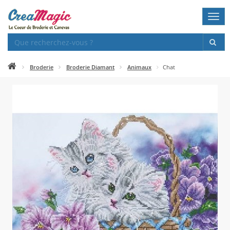
Togg
navi
Broderie
Broderie Diamant
Animaux
Chat