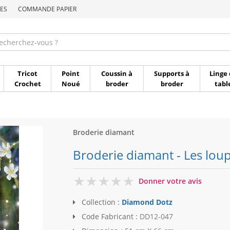
ES
COMMANDE PAPIER
Commande par référen
Tricot
Point
Coussin à
Supports à
Linge 
Crochet
Noué
broder
broder
tabl
Broderie diamant
Broderie diamant - Les loup
0
Donner votre avis
Collection :
Diamond Dotz
Code Fabricant :
DD12-047