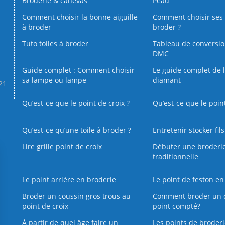
Broderie & canevas
Peau
Comment choisir la bonne aiguille
Comment choisir ses 
à broder
broder ?
Tuto toiles à broder
Tableau de conversi
DMC
Guide complet : Comment choisir
Le guide complet de 
sa lampe ou lampe
diamant
.21
Qu’est-ce que le point de croix ?
Qu’est-ce que le poin
Qu’est‑ce qu’une toile à broder ?
Entretenir stocker fil
Lire grille point de croix
Débuter une broderi
traditionnelle
Le point arrière en broderie
Le point de feston en
Broder un coussin gros trous au
Comment broder un 
point de croix
point compté?
À partir de quel âge faire un
Les points de broderi