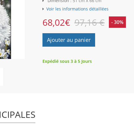
Dimension :
51 cm X 66 cm
Voir les informations détaillées
68,02
€
97,16 €
- 30%
Ajouter au panier
Expédié sous 3 à 5 Jours
NCIPALES