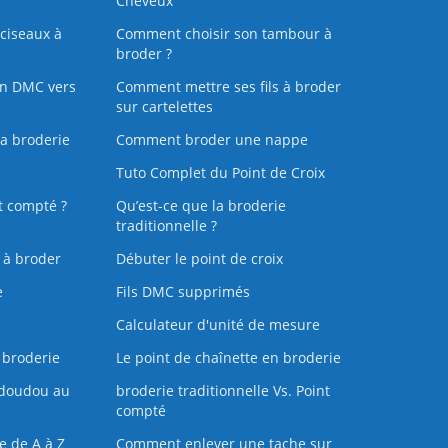
Cheveux
ciseaux à
Comment choisir son tambour à
broder ?
on DMC vers
Comment mettre ses fils à broder
sur cartelettes
la broderie
Comment broder une nappe
Tuto Complet du Point de Croix
t compté ?
Qu’est-ce que la broderie
traditionnelle ?
s à broder
Débuter le point de croix
e
Fils DMC supprimés
Calculateur d'unité de mesure
 broderie
Le point de chaînette en broderie
doudou au
broderie traditionnelle Vs. Point
compté
e de A à Z
Comment enlever une tache sur