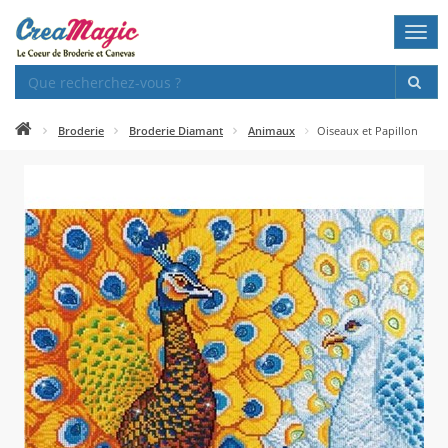
Togg
navi
Broderie
Broderie Diamant
Animaux
Oiseaux et Papillon