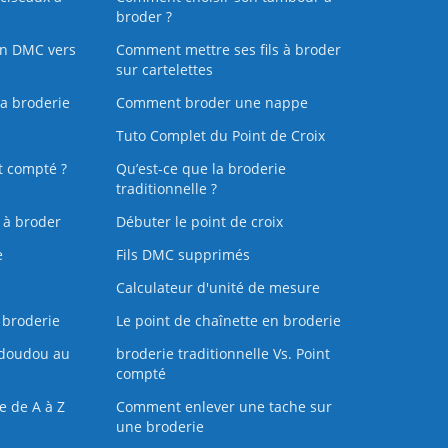
broder ?
on DMC vers
Comment mettre ses fils à broder
sur cartelettes
la broderie
Comment broder une nappe
Tuto Complet du Point de Croix
t compté ?
Qu’est-ce que la broderie
traditionnelle ?
s à broder
Débuter le point de croix
e
Fils DMC supprimés
Calculateur d'unité de mesure
 broderie
Le point de chaînette en broderie
doudou au
broderie traditionnelle Vs. Point
compté
e de A à Z
Comment enlever une tache sur
une broderie