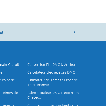
OK
 main Gratuit
Conversion Fils DMC & Anchor
der
Calculateur d’échevettes DMC
: Point de
Estimateur de Temps : Broderie
Traditionnelle
 Teintes de
Palette couleur DMC : Broder les
Cheveux
ciseaux à
Comment choisir son tambour à