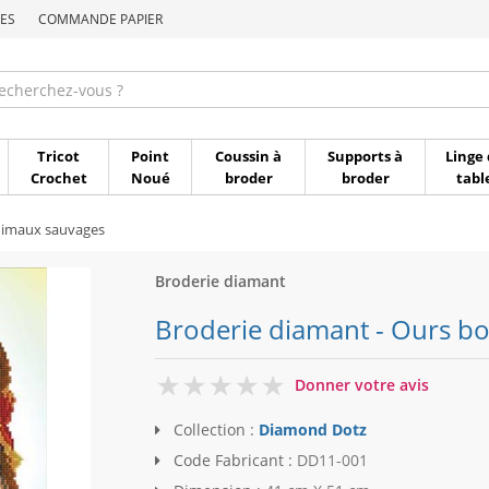
ES
COMMANDE PAPIER
Commande par référen
Tricot
Point
Coussin à
Supports à
Linge 
Crochet
Noué
broder
broder
tabl
imaux sauvages
Broderie diamant
Broderie diamant - Ours b
0
Donner votre avis
Collection :
Diamond Dotz
Code Fabricant :
DD11-001