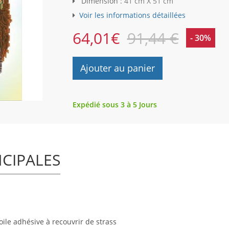
Dimension :
41 cm X 51 cm
Voir les informations détaillées
64,01
€
91,44 €
- 30%
Ajouter au panier
Expédié sous 3 à 5 Jours
NCIPALES
ile adhésive à recouvrir de strass