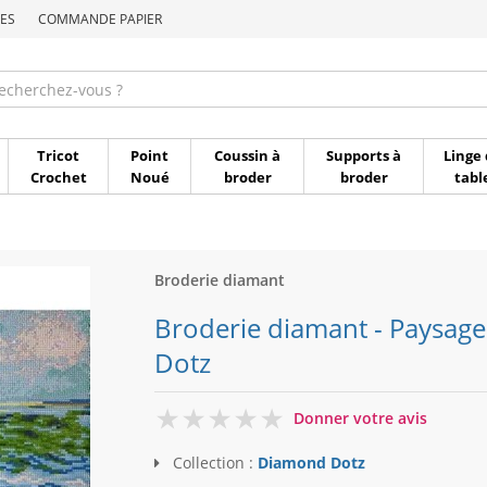
ES
COMMANDE PAPIER
Commande par référen
Tricot
Point
Coussin à
Supports à
Linge 
Crochet
Noué
broder
broder
tabl
Broderie diamant
Broderie diamant - Paysage
Dotz
0
Donner votre avis
Collection :
Diamond Dotz