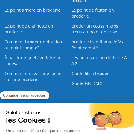
mesure
Le point arrière en broderie
Le point de feston en
broderie
Le point de chaînette en
Broder un coussin gros
broderie
trous au point de croix
Comment broder un doudou
broderie traditionnelle Vs.
au point compté?
Point compté
À partir de quel âge faire un
Les points de broderie de A
canevas
à Z
Comment enlever une tache
Guide fils à broder
sur une broderie
Guide Fils DMC
Guide de la Broderie
Commande Papier
|
Qui sommes nous
|
Nous contacter
|