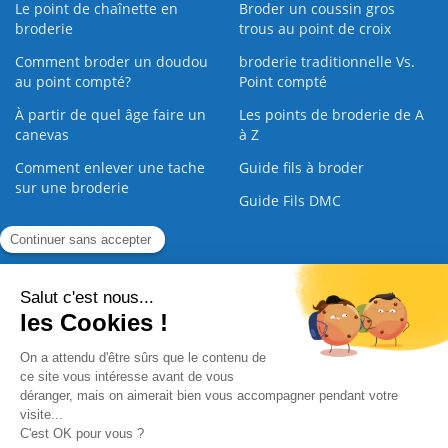
Le point de chaînette en
Broder un coussin gros
broderie
trous au point de croix
Comment broder un doudou
broderie traditionnelle Vs.
au point compté?
Point compté
À partir de quel âge faire un
Les points de broderie de A
canevas
à Z
Comment enlever une tache
Guide fils à broder
sur une broderie
Guide Fils DMC
Guide de la Broderie
Commande Papier
|
Qui sommes nous
|
Nous contacter
|
Paiement sécurisé
|
C.G.V