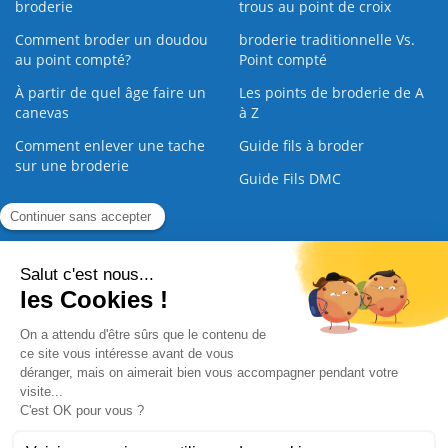
broderie
trous au point de croix
Comment broder un doudou
broderie traditionnelle Vs.
au point compté?
Point compté
À partir de quel âge faire un
Les points de broderie de A
canevas
à Z
Comment enlever une tache
Guide fils à broder
sur une broderie
Guide Fils DMC
Guide de la Broderie
Commande Papier
|
Qui sommes nous
|
Nous contacter
|
Paiement sécurisé
|
C.G.V