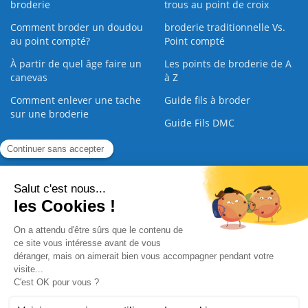
broderie
trous au point de croix
Comment broder un doudou
broderie traditionnelle Vs.
au point compté?
Point compté
À partir de quel âge faire un
Les points de broderie de A
canevas
à Z
Comment enlever une tache
Guide fils à broder
sur une broderie
Guide Fils DMC
Guide de la Broderie
Commande Papier
|
Qui sommes nous
|
Nous contacter
|
Paiement sécurisé
|
C.G.V