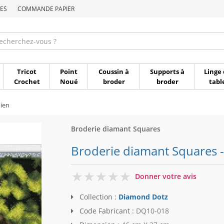
ES
COMMANDE PAPIER
Commande par référen
Tricot
Point
Coussin à
Supports à
Linge 
Crochet
Noué
broder
broder
tabl
ien
Broderie diamant Squares
Broderie diamant Squares 
0
Donner votre avis
Collection :
Diamond Dotz
Code Fabricant :
DQ10-018