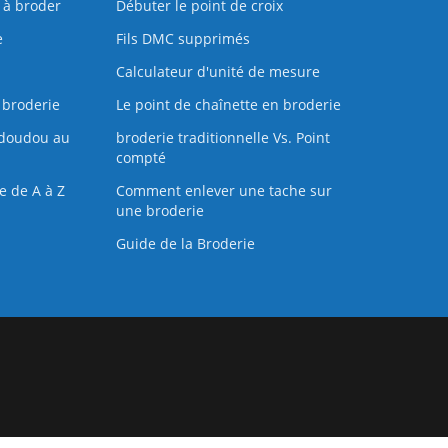
s à broder
Débuter le point de croix
e
Fils DMC supprimés
Calculateur d'unité de mesure
 broderie
Le point de chaînette en broderie
doudou au
broderie traditionnelle Vs. Point
compté
e de A à Z
Comment enlever une tache sur
une broderie
Guide de la Broderie