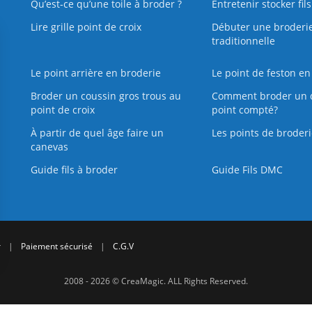
Qu’est‑ce qu’une toile à broder ?
Entretenir stocker fil
Lire grille point de croix
Débuter une broderi
traditionnelle
Le point arrière en broderie
Le point de feston en
Broder un coussin gros trous au
Comment broder un 
point de croix
point compté?
À partir de quel âge faire un
Les points de broderi
canevas
Guide fils à broder
Guide Fils DMC
r
|
Paiement sécurisé
|
C.G.V
2008 - 2026 © CreaMagic. ALL Rights Reserved.