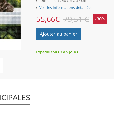
Dimension :
46 cm X 37 cm
Voir les informations détaillées
55,66
€
79,51 €
- 30%
Ajouter au panier
Expédié sous 3 à 5 Jours
NCIPALES