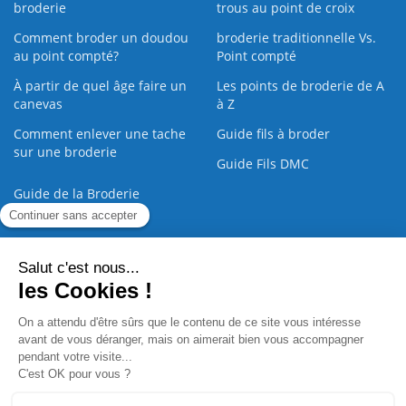
broderie
trous au point de croix
Comment broder un doudou
broderie traditionnelle Vs.
au point compté?
Point compté
À partir de quel âge faire un
Les points de broderie de A
canevas
à Z
Comment enlever une tache
Guide fils à broder
sur une broderie
Guide Fils DMC
Guide de la Broderie
Commande Papier
|
Qui sommes nous
|
Nous contacter
|
Paiement sécurisé
|
C.G.V