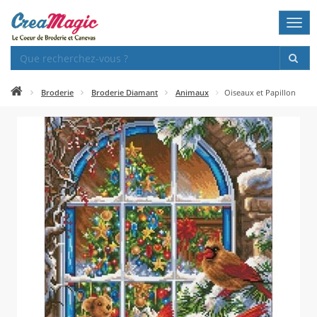
Togg
navi
Broderie
Broderie Diamant
Animaux
Oiseaux et Papillon