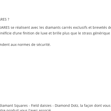
RES ?
RES se réalisent avec les diamants carrés exclusifs et brevet
ficie d’une finition de luxe et brille plus que le strass générique
ondent aux normes de sécurité.
iamant Squares - Field daisies - Diamond Dotz, la façon dont vous l'
utre produit vous l'avez associé.