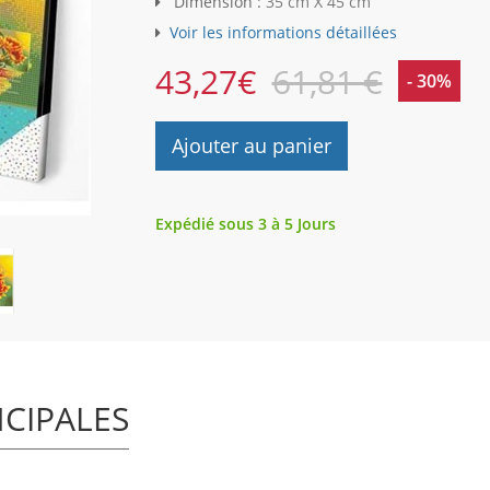
Dimension :
35 cm X 45 cm
Voir les informations détaillées
43,27
€
61,81 €
- 30%
Ajouter au panier
Expédié sous 3 à 5 Jours
NCIPALES