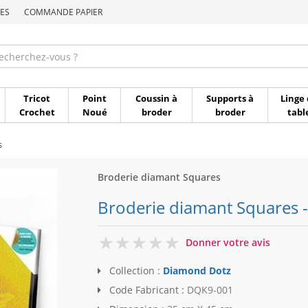
ES
COMMANDE PAPIER
Commande par référen
Tricot
Point
Coussin à
Supports à
Linge 
Crochet
Noué
broder
broder
tabl
s
Broderie diamant Squares
Broderie diamant Squares -
0
Donner votre avis
Collection :
Diamond Dotz
Code Fabricant :
DQK9-001